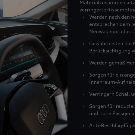
Materialzusammensetzu
verringerte Rissempfind
›
Werden nach den ho
entsprechen dem je
Neuwagenprodukti
›
Gewährleisten die K
Berücksichtigung v
›
Werden gemäß Hers
›
Sorgen für ein an
Innenraum-Aufheiz
›
Verringern Schall u
›
Sorgen für reduzie
und hohe Passgenau
›
Anti-Beschlag-Eigen