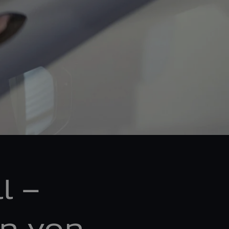
l –
n von